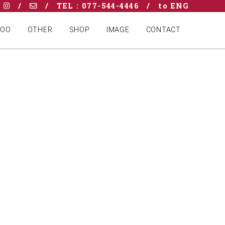
/
/
TEL : 077-544-4446
/
to ENG
POO
OTHER
SHOP
IMAGE
CONTACT