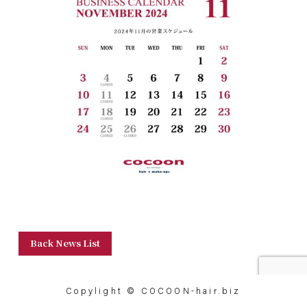
Back News List
Copylight © COCOON-hair.biz